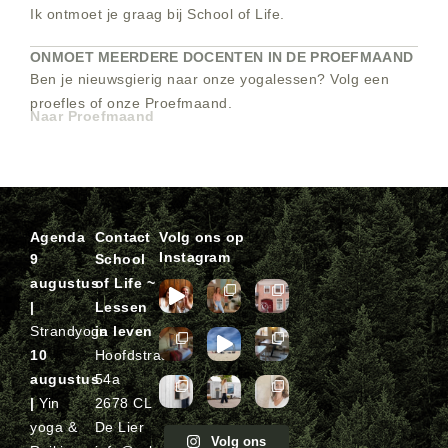
Ik ontmoet je graag bij School of Life.
ONMOET MEERDERE DOCENTEN IN DE PROEFMAAND
Ben je nieuwsgierig naar onze yogalessen? Volg een
proefles of onze Proefmaand.
Naar Proefmaand
Agenda
Contact
Volg ons op
Instagram
9
School
augustus
of Life ~
|
Lessen
Strandyoga
in leven
10
Hoofdstraat
augustus
54a
|
Yin
2678 CL
yoga &
De Lier
Volg ons