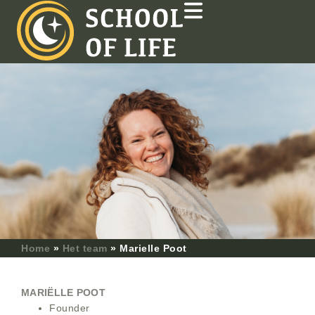
Home
»
Het team
»
Marielle Poot
MARIËLLE POOT
Founder