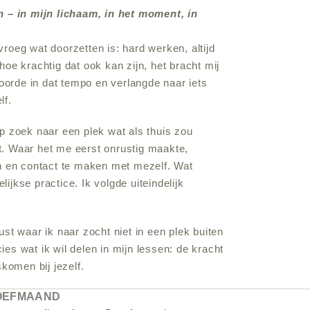
 – in mijn lichaam, in het moment, in
roeg wat doorzetten is: hard werken, altijd
hoe krachtig dat ook kan zijn, het bracht mij
shoorde in dat tempo en verlangde naar iets
lf.
op zoek naar een plek wat als thuis zou
t. Waar het me eerst onrustig maakte,
en en contact te maken met mezelf. Wat
ijkse practice. Ik volgde uiteindelijk
ust waar ik naar zocht niet in een plek buiten
ecies wat ik wil delen in mijn lessen: de kracht
skomen bij jezelf.
ROEFMAAND