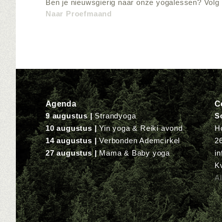
Ben je nieuwsgierig naar onze yogalessen? Volg
Naar Proefmaand
Agenda
C
9 augustus |
Strandyoga
S
10 augustus |
Yin yoga & Reiki avond
H
14 augustus |
Verbonden Ademcirkel
2
27 augustus |
Mama & Baby yoga
in
K
A