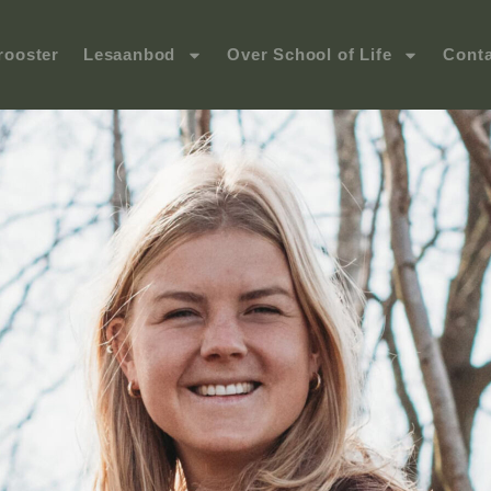
rooster
Lesaanbod
Over School of Life
Conta