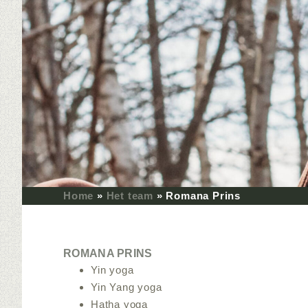
Home
»
Het team
»
Romana Prins
ROMANA PRINS
Yin yoga
Yin Yang yoga
Hatha yoga