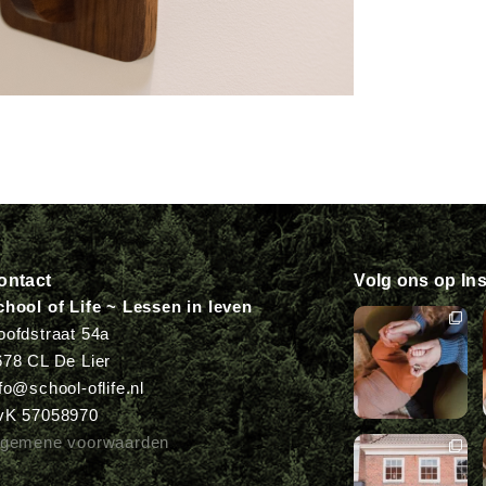
ontact
Volg ons op In
chool of Life ~ Lessen in leven
oofdstraat 54a
678 CL De Lier
fo@school-oflife.nl
vK 57058970
lgemene voorwaarden