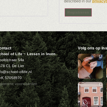
described in our
privacy
Registreren
ontact
Volg ons op In
chool of Life ~ Lessen in leven
oofdstraat 54a
678 CL De Lier
fo@school-oflife.nl
vK 57058970
lgemene voorwaarden