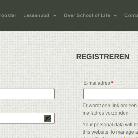
rooster
Lesaanbod
Over School of Life
Conta
REGISTREREN
E-mailadres
*
Er wordt een link om een 
mailadres verzonden.
Your personal data will b
this website, to manage a