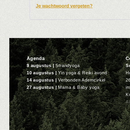
Je wachtwoord vergeten?
Agenda
C
9 augustus |
Strandyoga
S
10 augustus |
Yin yoga & Reiki avond
H
14 augustus |
Verbonden Ademcirkel
2
27 augustus |
Mama & Baby yoga
in
K
A